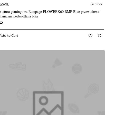
MPAGE
In Stock
✅ In Stock
wiatura gamingowa Rampage PLOWERK60 RMP Blue przewodowa
haniczna podwietlana biaa
32
Add to Cart