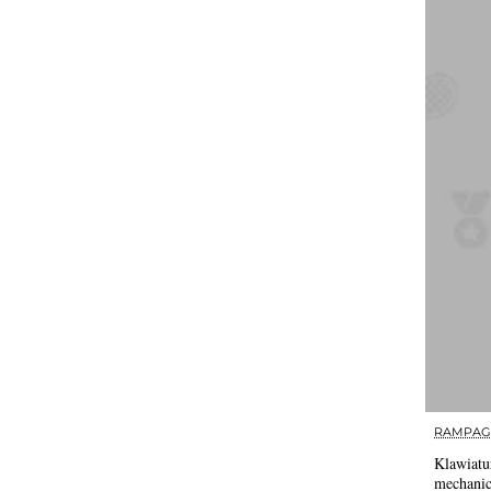
RAMPAG
Klawiat
mechanic