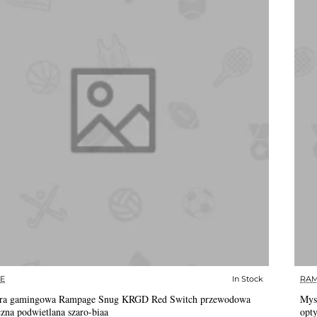
E
In Stock
RA
✅ In Stock
ura gamingowa Rampage Snug KRGD Red Switch przewodowa
Mys
zna podwietlana szaro-biaa
opty