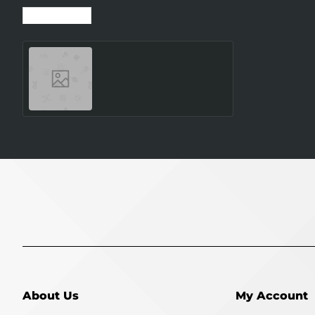
Recently Viewed
Most Viewed
SMARTWATCH GALAXY
WATCH8 40MM/SILVER
SM-L320NZSAEUE
SAMSUNG
About Us
My Account