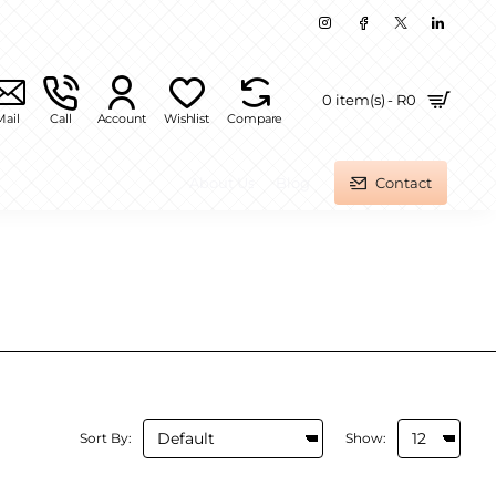
0 item(s) - R0
Mail
Call
Account
Wishlist
Compare
About Us
Blog
Contact
Sort By:
Show: