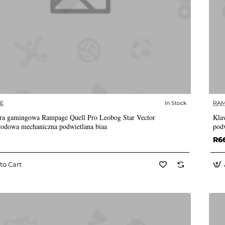
E
In Stock
RA
✅ In Stock
ra gamingowa Rampage Quell Pro Leobog Star Vector
Kla
odowa mechaniczna podwietlana biaa
podw
R6
to Cart