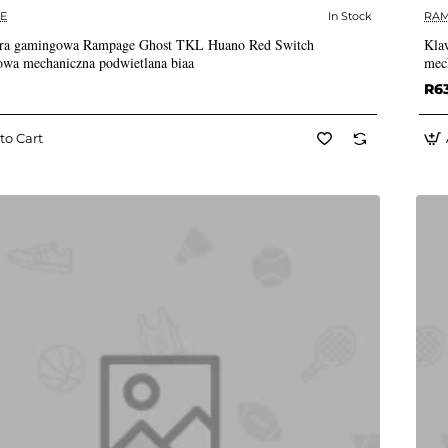
E
In Stock
RA
✅ In Stock
ura gamingowa Rampage Ghost TKL Huano Red Switch
Kla
wa mechaniczna podwietlana biaa
mec
R6
to Cart