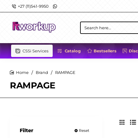
+27 (11)541-9950
Search
here...
CSSi Services
Catalog
Bestsellers
Dis
Brand
RAMPAGE
home
RAMPAGE
Filter
Reset