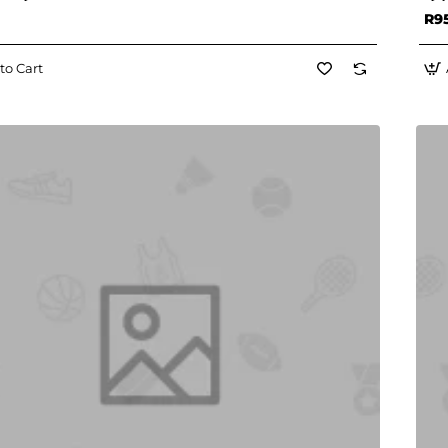
R9
to Cart