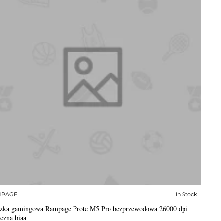
MPAGE
In Stock
✅ In Stock
zka gamingowa Rampage Prote M5 Pro bezprzewodowa 26000 dpi
czna biaa