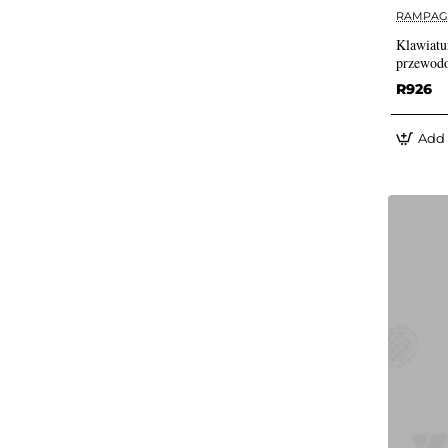
RAMPAG
Klawiat
przewodo
R926
Add 