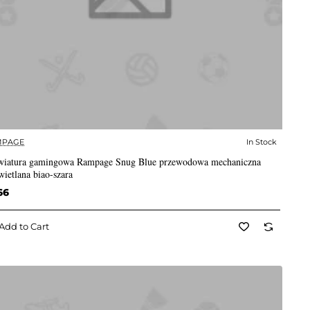
MPAGE
In Stock
✅ In Stock
wiatura gamingowa Rampage Snug Blue przewodowa mechaniczna
ietlana biao-szara
66
Add to Cart