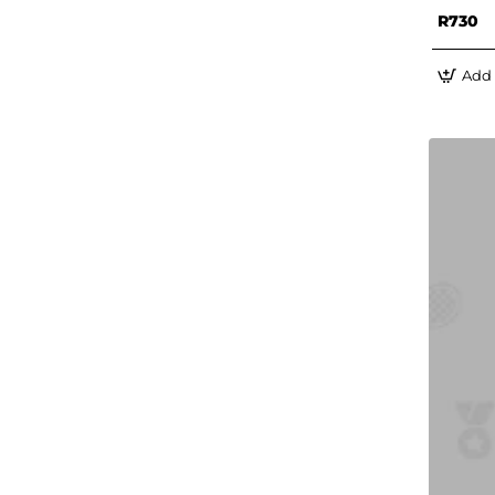
R730
Add 