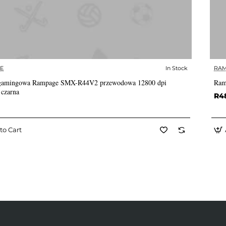
E
In Stock
RA
✅ In Stock
gamingowa Rampage SMX-R44V2 przewodowa 12800 dpi
Ram
 czarna
R4
to Cart