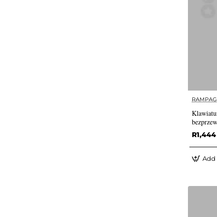
RAMPAG
Klawiatu
bezprzew
R1,444
Add 